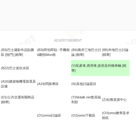
ADVERTISEMENT
(B3)巴士攝影作品貼圖
(B3i)即拍即貼 -手機相
(B4)兩岸三地巴士討
(B5)外地巴士討論
區
[熱門]
[精華]
&翻拍Mon相
論
[精華]
[精華]
(V)私家車,商用車,政府及特種車輛
[精
(B22)巴士迷吹水區
華]
食
(A16)建築物機電裝置及
(A19)問路專區
(N)其他討論題目
設備
(D1)公共交通有關商品
(Y)hkitalk.net會員福
(Z)站務資源中心
[精華]
利部
(O3)omsi教學及求
(O1)omsi討論區
(O2)omsi下載區
助區