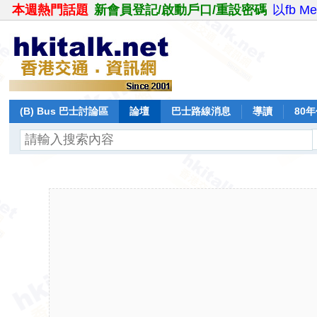
本週熱門話題
新會員登記/啟動戶口/重設密碼
以fb M
(B) Bus 巴士討論區
論壇
巴士路線消息
導讀
80
飛行報告
日誌
保留巴士
分享
記錄