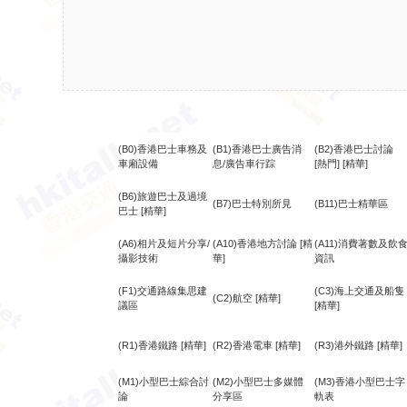
(B0)香港巴士車務及
(B1)香港巴士廣告消
(B2)香港巴士討論
車廂設備
息/廣告車行踪
[熱門]
[精華]
(B6)旅遊巴士及過境
(B7)巴士特別所見
(B11)巴士精華區
巴士
[精華]
(A6)相片及短片分享/
(A10)香港地方討論
[精
(A11)消費著數及飲
攝影技術
華]
資訊
(F1)交通路線集思建
(C3)海上交通及船隻
(C2)航空
[精華]
議區
[精華]
(R1)香港鐵路
[精華]
(R2)香港電車
[精華]
(R3)港外鐵路
[精華]
(M1)小型巴士綜合討
(M2)小型巴士多媒體
(M3)香港小型巴士字
論
分享區
軌表