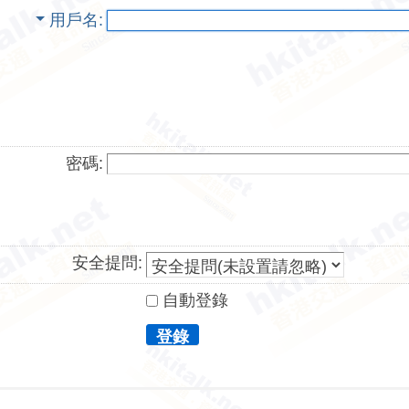
用戶名
密碼:
安全提問:
自動登錄
登錄