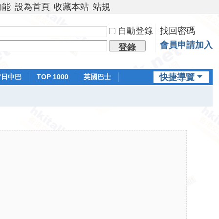
功能
設為首頁
收藏本站
站規
自動登錄
找回密碼
會員申請加入
登錄
快捷導覽
昔日中巴
TOP 1000
英國巴士
排行榜
日本鐵路