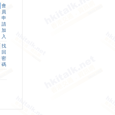
會
員
申
請
加
入
找
回
密
碼