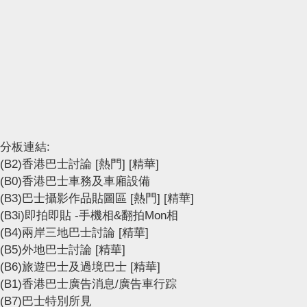
分板連結:
(B2)香港巴士討論
[熱門]
[精華]
(B0)香港巴士車務及車廂設備
(B3)巴士攝影作品貼圖區
[熱門]
[精華]
(B3i)即拍即貼 -手機相&翻拍Mon相
(B4)兩岸三地巴士討論
[精華]
(B5)外地巴士討論
[精華]
(B6)旅遊巴士及過境巴士
[精華]
(B1)香港巴士廣告消息/廣告車行踪
(B7)巴士特別所見