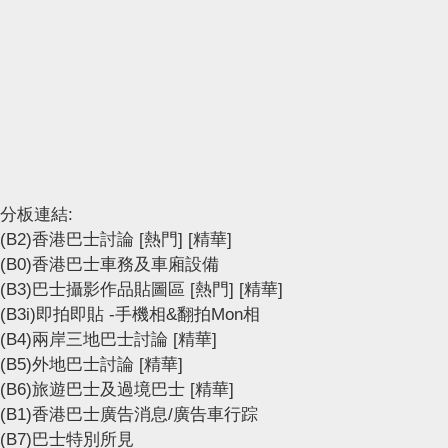
分板連結:
(B2)香港巴士討論
[熱門]
[精華]
(B0)香港巴士車務及車廂設備
(B3)巴士攝影作品貼圖區
[熱門]
[精華]
(B3i)即拍即貼 -手機相&翻拍Mon相
(B4)兩岸三地巴士討論
[精華]
(B5)外地巴士討論
[精華]
(B6)旅遊巴士及過境巴士
[精華]
(B1)香港巴士廣告消息/廣告車行踪
(B7)巴士特別所見