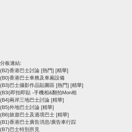
分板連結:
(B2)香港巴士討論
[熱門]
[精華]
(B0)香港巴士車務及車廂設備
(B3)巴士攝影作品貼圖區
[熱門]
[精華]
(B3i)即拍即貼 -手機相&翻拍Mon相
(B4)兩岸三地巴士討論
[精華]
(B5)外地巴士討論
[精華]
(B6)旅遊巴士及過境巴士
[精華]
(B1)香港巴士廣告消息/廣告車行踪
(B7)巴士特別所見