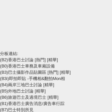
分板連結:
(B2)香港巴士討論
[熱門]
[精華]
(B0)香港巴士車務及車廂設備
(B3)巴士攝影作品貼圖區
[熱門]
[精華]
(B3i)即拍即貼 -手機相&翻拍Mon相
(B4)兩岸三地巴士討論
[精華]
(B5)外地巴士討論
[精華]
(B6)旅遊巴士及過境巴士
[精華]
(B1)香港巴士廣告消息/廣告車行踪
(B7)巴士特別所見