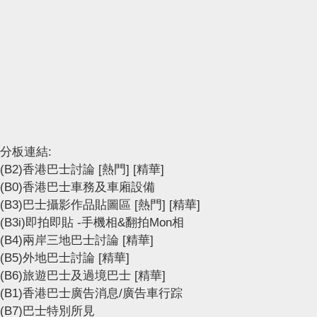
分板連結:
(B2)香港巴士討論
[熱門]
[精華]
(B0)香港巴士車務及車廂設備
(B3)巴士攝影作品貼圖區
[熱門]
[精華]
(B3i)即拍即貼 -手機相&翻拍Mon相
(B4)兩岸三地巴士討論
[精華]
(B5)外地巴士討論
[精華]
(B6)旅遊巴士及過境巴士
[精華]
(B1)香港巴士廣告消息/廣告車行踪
(B7)巴士特別所見