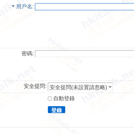
用戶名
密碼:
安全提問:
自動登錄
登錄