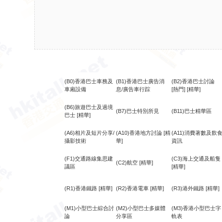
(B0)香港巴士車務及
(B1)香港巴士廣告消
(B2)香港巴士討論
車廂設備
息/廣告車行踪
[熱門]
[精華]
(B6)旅遊巴士及過境
(B7)巴士特別所見
(B11)巴士精華區
巴士
[精華]
(A6)相片及短片分享/
(A10)香港地方討論
[精
(A11)消費著數及飲
攝影技術
華]
資訊
(F1)交通路線集思建
(C3)海上交通及船隻
(C2)航空
[精華]
議區
[精華]
(R1)香港鐵路
[精華]
(R2)香港電車
[精華]
(R3)港外鐵路
[精華]
(M1)小型巴士綜合討
(M2)小型巴士多媒體
(M3)香港小型巴士字
論
分享區
軌表