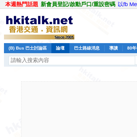
本週熱門話題
新會員登記/啟動戶口/重設密碼
以fb M
(B) Bus 巴士討論區
論壇
巴士路線消息
導讀
80
飛行報告
日誌
保留巴士
分享
記錄