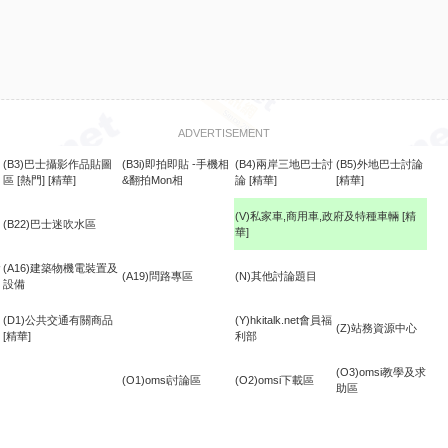
ADVERTISEMENT
(B3)巴士攝影作品貼圖
(B3i)即拍即貼 -手機相
(B4)兩岸三地巴士討
(B5)外地巴士討論
區
[熱門]
[精華]
&翻拍Mon相
論
[精華]
[精華]
(V)私家車,商用車,政府及特種車輛
[精
(B22)巴士迷吹水區
華]
食
(A16)建築物機電裝置及
(A19)問路專區
(N)其他討論題目
設備
(D1)公共交通有關商品
(Y)hkitalk.net會員福
(Z)站務資源中心
[精華]
利部
(O3)omsi教學及求
(O1)omsi討論區
(O2)omsi下載區
助區