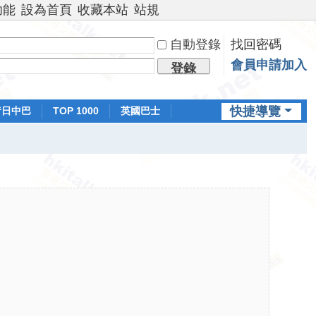
功能
設為首頁
收藏本站
站規
自動登錄
找回密碼
會員申請加入
登錄
快捷導覽
昔日中巴
TOP 1000
英國巴士
排行榜
日本鐵路