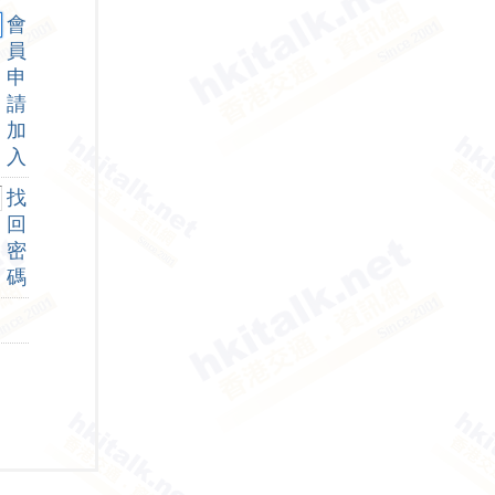
會
員
申
請
加
入
找
回
密
碼