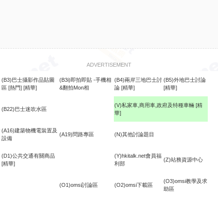
ADVERTISEMENT
(B3)巴士攝影作品貼圖
(B3i)即拍即貼 -手機相
(B4)兩岸三地巴士討
(B5)外地巴士討論
區
[熱門]
[精華]
&翻拍Mon相
論
[精華]
[精華]
(V)私家車,商用車,政府及特種車輛
[精
(B22)巴士迷吹水區
華]
食
(A16)建築物機電裝置及
(A19)問路專區
(N)其他討論題目
設備
(D1)公共交通有關商品
(Y)hkitalk.net會員福
(Z)站務資源中心
[精華]
利部
(O3)omsi教學及求
(O1)omsi討論區
(O2)omsi下載區
助區