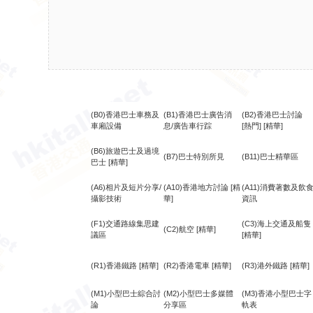
(B0)香港巴士車務及
(B1)香港巴士廣告消
(B2)香港巴士討論
車廂設備
息/廣告車行踪
[熱門]
[精華]
(B6)旅遊巴士及過境
(B7)巴士特別所見
(B11)巴士精華區
巴士
[精華]
(A6)相片及短片分享/
(A10)香港地方討論
[精
(A11)消費著數及飲
攝影技術
華]
資訊
(F1)交通路線集思建
(C3)海上交通及船隻
(C2)航空
[精華]
議區
[精華]
(R1)香港鐵路
[精華]
(R2)香港電車
[精華]
(R3)港外鐵路
[精華]
(M1)小型巴士綜合討
(M2)小型巴士多媒體
(M3)香港小型巴士字
論
分享區
軌表