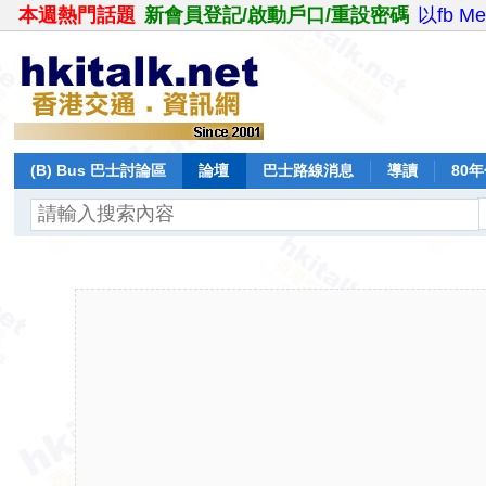
本週熱門話題
新會員登記/啟動戶口/重設密碼
以fb M
(B) Bus 巴士討論區
論壇
巴士路線消息
導讀
80
飛行報告
日誌
保留巴士
分享
記錄