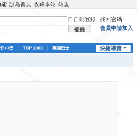
功能
設為首頁
收藏本站
站規
自動登錄
找回密碼
會員申請加入
登錄
快捷導覽
昔日中巴
TOP 1000
英國巴士
排行榜
日本鐵路