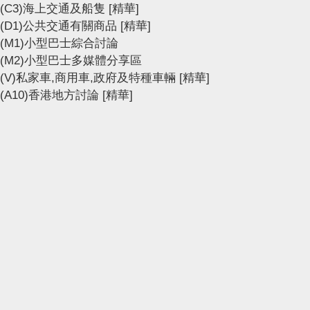
(C3)海上交通及船隻
[精華]
(D1)公共交通有關商品
[精華]
(M1)小型巴士綜合討論
(M2)小型巴士多媒體分享區
(V)私家車,商用車,政府及特種車輛
[精華]
(A10)香港地方討論
[精華]