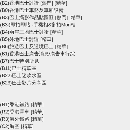
(B2)香港巴士討論
[熱門]
[精華]
(B0)香港巴士車務及車廂設備
(B3)巴士攝影作品貼圖區
[熱門]
[精華]
(B3i)即拍即貼 -手機相&翻拍Mon相
(B4)兩岸三地巴士討論
[精華]
(B5)外地巴士討論
[精華]
(B6)旅遊巴士及過境巴士
[精華]
(B1)香港巴士廣告消息/廣告車行踪
(B7)巴士特別所見
(B11)巴士精華區
(B22)巴士迷吹水區
(B23)巴士影片分享區
(R1)香港鐵路
[精華]
(R2)香港電車
[精華]
(R3)港外鐵路
[精華]
(C2)航空
[精華]