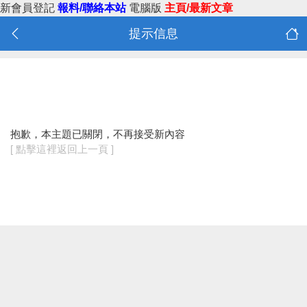
新會員登記
報料/聯絡本站
電腦版
主頁/最新文章
提示信息
抱歉，本主題已關閉，不再接受新內容
[ 點擊這裡返回上一頁 ]