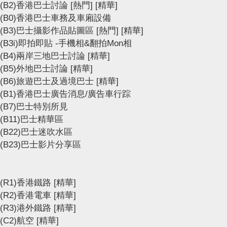
(B2)香港巴士討論
[熱門]
[精華]
(B0)香港巴士車務及車廂設備
(B3)巴士攝影作品貼圖區
[熱門]
[精華]
(B3i)即拍即貼 -手機相&翻拍Mon相
(B4)兩岸三地巴士討論
[精華]
(B5)外地巴士討論
[精華]
(B6)旅遊巴士及過境巴士
[精華]
(B1)香港巴士廣告消息/廣告車行踪
(B7)巴士特別所見
(B11)巴士精華區
(B22)巴士迷吹水區
(B23)巴士影片分享區
(R1)香港鐵路
[精華]
(R2)香港電車
[精華]
(R3)港外鐵路
[精華]
(C2)航空
[精華]