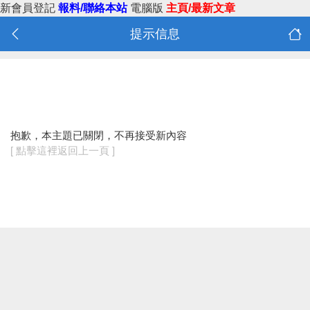
新會員登記
報料/聯絡本站
電腦版
主頁/最新文章
提示信息
抱歉，本主題已關閉，不再接受新內容
[ 點擊這裡返回上一頁 ]