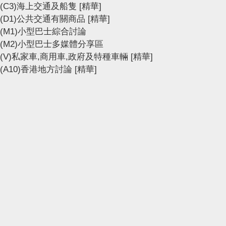
(C3)海上交通及船隻
[精華]
(D1)公共交通有關商品
[精華]
(M1)小型巴士綜合討論
(M2)小型巴士多媒體分享區
(V)私家車,商用車,政府及特種車輛
[精華]
(A10)香港地方討論
[精華]