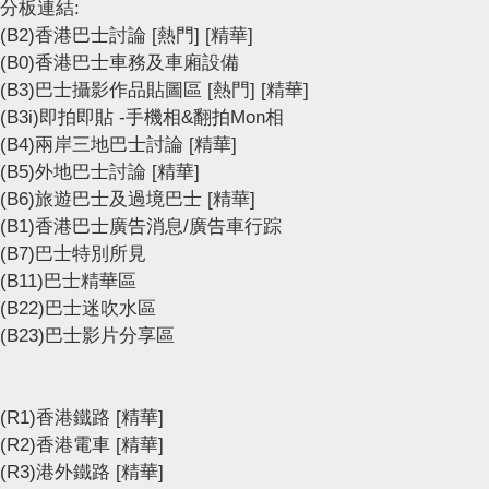
分板連結:
(B2)香港巴士討論
[熱門]
[精華]
(B0)香港巴士車務及車廂設備
(B3)巴士攝影作品貼圖區
[熱門]
[精華]
(B3i)即拍即貼 -手機相&翻拍Mon相
(B4)兩岸三地巴士討論
[精華]
(B5)外地巴士討論
[精華]
(B6)旅遊巴士及過境巴士
[精華]
(B1)香港巴士廣告消息/廣告車行踪
(B7)巴士特別所見
(B11)巴士精華區
(B22)巴士迷吹水區
(B23)巴士影片分享區
(R1)香港鐵路
[精華]
(R2)香港電車
[精華]
(R3)港外鐵路
[精華]