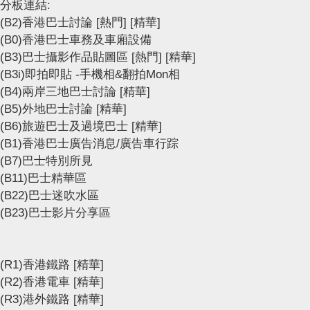
分板連結:
(B2)香港巴士討論
[熱門]
[精華]
(B0)香港巴士車務及車廂設備
(B3)巴士攝影作品貼圖區
[熱門]
[精華]
(B3i)即拍即貼 -手機相&翻拍Mon相
(B4)兩岸三地巴士討論
[精華]
(B5)外地巴士討論
[精華]
(B6)旅遊巴士及過境巴士
[精華]
(B1)香港巴士廣告消息/廣告車行踪
(B7)巴士特別所見
(B11)巴士精華區
(B22)巴士迷吹水區
(B23)巴士影片分享區
(R1)香港鐵路
[精華]
(R2)香港電車
[精華]
(R3)港外鐵路
[精華]