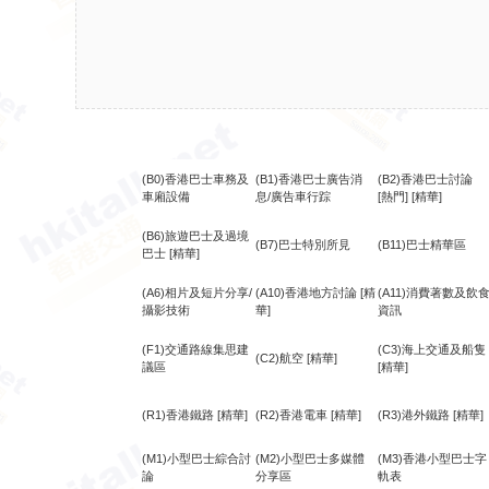
(B0)香港巴士車務及
(B1)香港巴士廣告消
(B2)香港巴士討論
車廂設備
息/廣告車行踪
[熱門]
[精華]
(B6)旅遊巴士及過境
(B7)巴士特別所見
(B11)巴士精華區
巴士
[精華]
(A6)相片及短片分享/
(A10)香港地方討論
[精
(A11)消費著數及飲
攝影技術
華]
資訊
(F1)交通路線集思建
(C3)海上交通及船隻
(C2)航空
[精華]
議區
[精華]
(R1)香港鐵路
[精華]
(R2)香港電車
[精華]
(R3)港外鐵路
[精華]
(M1)小型巴士綜合討
(M2)小型巴士多媒體
(M3)香港小型巴士字
論
分享區
軌表