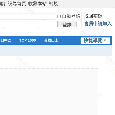
功能
設為首頁
收藏本站
站規
自動登錄
找回密碼
會員申請加入
登錄
快捷導覽
昔日中巴
TOP 1000
英國巴士
排行榜
日本鐵路