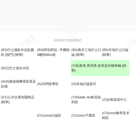
ADVERTISEMENT
(B3)巴士攝影作品貼圖
(B3i)即拍即貼 -手機相
(B4)兩岸三地巴士討
(B5)外地巴士討論
區
[熱門]
[精華]
&翻拍Mon相
論
[精華]
[精華]
(V)私家車,商用車,政府及特種車輛
[精
(B22)巴士迷吹水區
華]
食
(A16)建築物機電裝置及
(A19)問路專區
(N)其他討論題目
設備
(D1)公共交通有關商品
(Y)hkitalk.net會員福
(Z)站務資源中心
[精華]
利部
(O3)omsi教學及求
(O1)omsi討論區
(O2)omsi下載區
助區