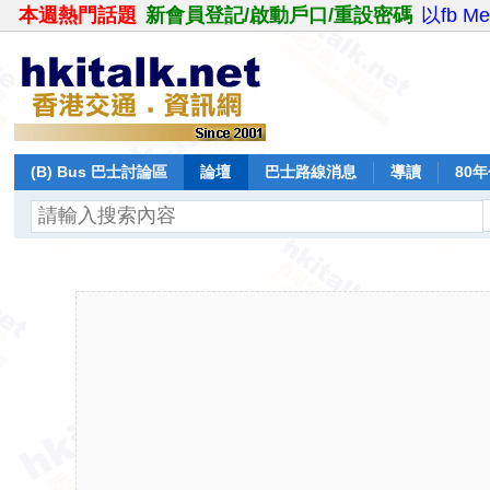
本週熱門話題
新會員登記/啟動戶口/重設密碼
以fb M
(B) Bus 巴士討論區
論壇
巴士路線消息
導讀
80
飛行報告
日誌
保留巴士
分享
記錄