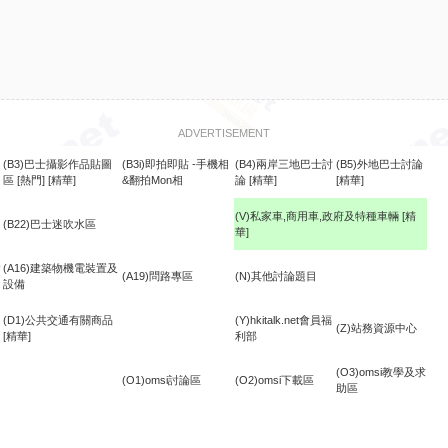
ADVERTISEMENT
(B3)巴士攝影作品貼圖
(B3i)即拍即貼 -手機相
(B4)兩岸三地巴士討
(B5)外地巴士討論
區
[熱門]
[精華]
&翻拍Mon相
論
[精華]
[精華]
(V)私家車,商用車,政府及特種車輛
[精
(B22)巴士迷吹水區
華]
食
(A16)建築物機電裝置及
(A19)問路專區
(N)其他討論題目
設備
(D1)公共交通有關商品
(Y)hkitalk.net會員福
(Z)站務資源中心
[精華]
利部
(O3)omsi教學及求
(O1)omsi討論區
(O2)omsi下載區
助區