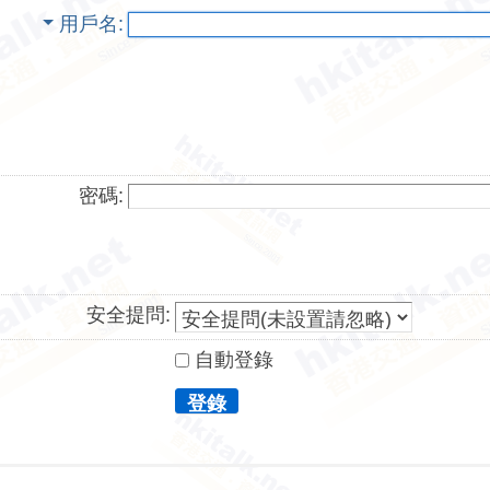
用戶名
密碼:
安全提問:
自動登錄
登錄