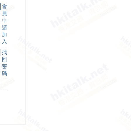
會
員
申
請
加
入
找
回
密
碼