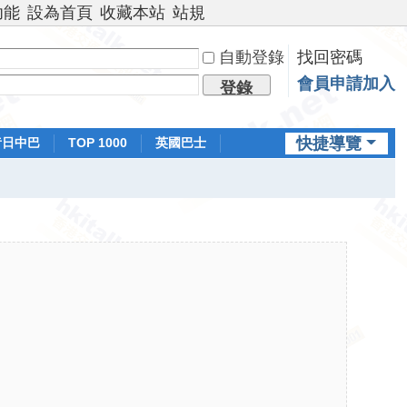
功能
設為首頁
收藏本站
站規
自動登錄
找回密碼
會員申請加入
登錄
快捷導覽
昔日中巴
TOP 1000
英國巴士
排行榜
日本鐵路