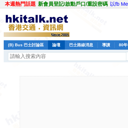
本週熱門話題
新會員登記/啟動戶口/重設密碼
以fb M
(B) Bus 巴士討論區
論壇
巴士路線消息
導讀
80
飛行報告
日誌
保留巴士
分享
記錄