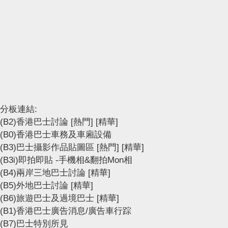
分板連結:
(B2)香港巴士討論
[熱門]
[精華]
(B0)香港巴士車務及車廂設備
(B3)巴士攝影作品貼圖區
[熱門]
[精華]
(B3i)即拍即貼 -手機相&翻拍Mon相
(B4)兩岸三地巴士討論
[精華]
(B5)外地巴士討論
[精華]
(B6)旅遊巴士及過境巴士
[精華]
(B1)香港巴士廣告消息/廣告車行踪
(B7)巴士特別所見