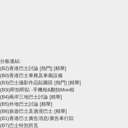
分板連結:
(B2)香港巴士討論
[熱門]
[精華]
(B0)香港巴士車務及車廂設備
(B3)巴士攝影作品貼圖區
[熱門]
[精華]
(B3i)即拍即貼 -手機相&翻拍Mon相
(B4)兩岸三地巴士討論
[精華]
(B5)外地巴士討論
[精華]
(B6)旅遊巴士及過境巴士
[精華]
(B1)香港巴士廣告消息/廣告車行踪
(B7)巴士特別所見