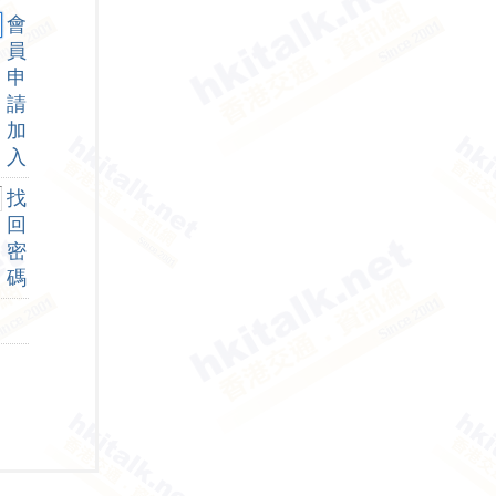
會
員
申
請
加
入
找
回
密
碼