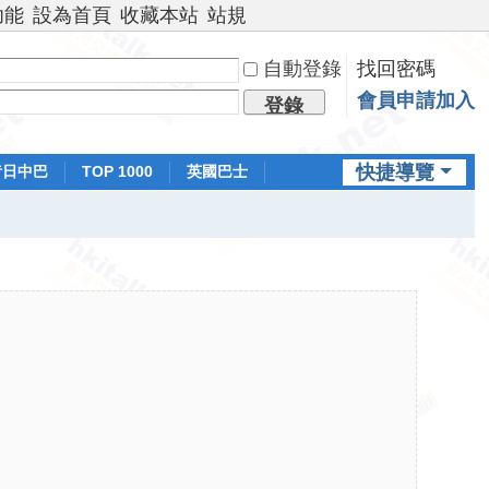
功能
設為首頁
收藏本站
站規
自動登錄
找回密碼
會員申請加入
登錄
快捷導覽
昔日中巴
TOP 1000
英國巴士
排行榜
日本鐵路