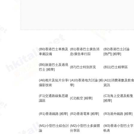
(B0)香港巴士車務及
(B1)香港巴士廣告消
(B2)香港巴士討論
車廂設備
息/廣告車行踪
[熱門]
[精華]
(B6)旅遊巴士及過境
(B7)巴士特別所見
(B11)巴士精華區
巴士
[精華]
(A6)相片及短片分享/
(A10)香港地方討論
[精
(A11)消費著數及飲
攝影技術
華]
資訊
(F1)交通路線集思建
(C3)海上交通及船隻
(C2)航空
[精華]
議區
[精華]
(R1)香港鐵路
[精華]
(R2)香港電車
[精華]
(R3)港外鐵路
[精華]
(M1)小型巴士綜合討
(M2)小型巴士多媒體
(M3)香港小型巴士字
論
分享區
軌表