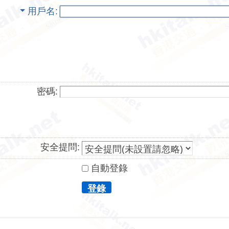
用戶名
密碼:
安全提問:
自動登錄
登錄