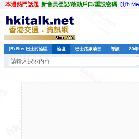
本週熱門話題
新會員登記/啟動戶口/重設密碼
以fb M
(B) Bus 巴士討論區
論壇
巴士路線消息
導讀
80
飛行報告
日誌
保留巴士
分享
記錄