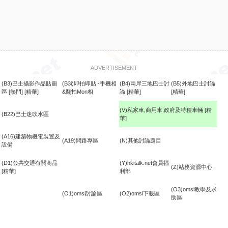
ADVERTISEMENT
(B3)巴士攝影作品貼圖
(B3i)即拍即貼 -手機相
(B4)兩岸三地巴士討
(B5)外地巴士討論
區
[熱門]
[精華]
&翻拍Mon相
論
[精華]
[精華]
(V)私家車,商用車,政府及特種車輛
[精
(B22)巴士迷吹水區
華]
食
(A16)建築物機電裝置及
(A19)問路專區
(N)其他討論題目
設備
(D1)公共交通有關商品
(Y)hkitalk.net會員福
(Z)站務資源中心
[精華]
利部
(O3)omsi教學及求
(O1)omsi討論區
(O2)omsi下載區
助區