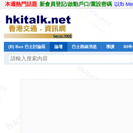
本週熱門話題
新會員登記/啟動戶口/重設密碼
以fb M
(B) Bus 巴士討論區
論壇
巴士路線消息
導讀
80
飛行報告
日誌
保留巴士
分享
記錄