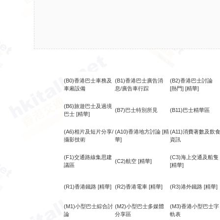
(B0)香港巴士車務及
(B1)香港巴士廣告消
(B2)香港巴士討論
車廂設備
息/廣告車行踪
[熱門]
[精華]
(B6)旅遊巴士及過境
(B7)巴士特別所見
(B11)巴士精華區
巴士
[精華]
(A6)相片及短片分享/
(A10)香港地方討論
[精
(A11)消費著數及飲
攝影技術
華]
資訊
(F1)交通路線集思建
(C3)海上交通及船隻
(C2)航空
[精華]
議區
[精華]
(R1)香港鐵路
[精華]
(R2)香港電車
[精華]
(R3)港外鐵路
[精華]
(M1)小型巴士綜合討
(M2)小型巴士多媒體
(M3)香港小型巴士字
論
分享區
軌表