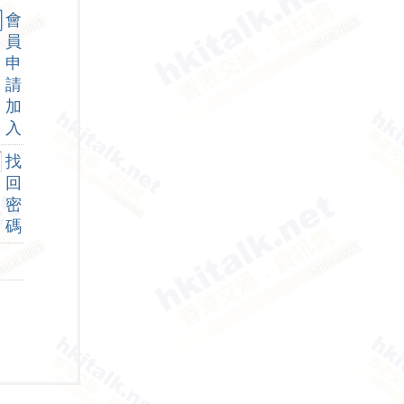
會
員
申
請
加
入
找
回
密
碼