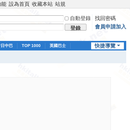
功能
設為首頁
收藏本站
站規
自動登錄
找回密碼
會員申請加入
登錄
快捷導覽
昔日中巴
TOP 1000
英國巴士
排行榜
日本鐵路