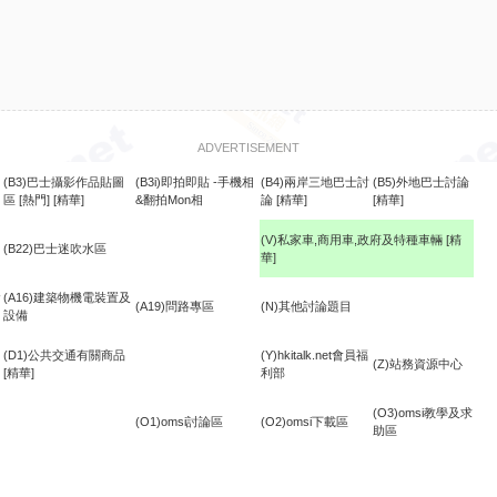
ADVERTISEMENT
(B3)巴士攝影作品貼圖
(B3i)即拍即貼 -手機相
(B4)兩岸三地巴士討
(B5)外地巴士討論
區
[熱門]
[精華]
&翻拍Mon相
論
[精華]
[精華]
(V)私家車,商用車,政府及特種車輛
[精
(B22)巴士迷吹水區
華]
食
(A16)建築物機電裝置及
(A19)問路專區
(N)其他討論題目
設備
(D1)公共交通有關商品
(Y)hkitalk.net會員福
(Z)站務資源中心
[精華]
利部
(O3)omsi教學及求
(O1)omsi討論區
(O2)omsi下載區
助區