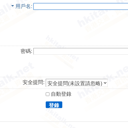
用戶名
密碼:
安全提問:
自動登錄
登錄