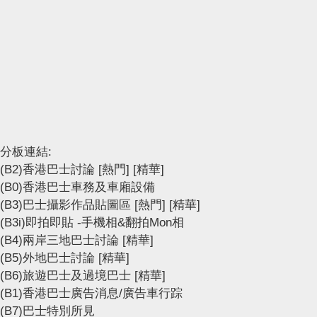
分板連結:
(B2)香港巴士討論
[熱門]
[精華]
(B0)香港巴士車務及車廂設備
(B3)巴士攝影作品貼圖區
[熱門]
[精華]
(B3i)即拍即貼 -手機相&翻拍Mon相
(B4)兩岸三地巴士討論
[精華]
(B5)外地巴士討論
[精華]
(B6)旅遊巴士及過境巴士
[精華]
(B1)香港巴士廣告消息/廣告車行踪
(B7)巴士特別所見