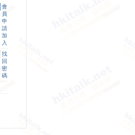
會
員
申
請
加
入
找
回
密
碼