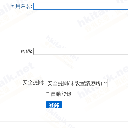
用戶名
密碼:
安全提問:
自動登錄
登錄