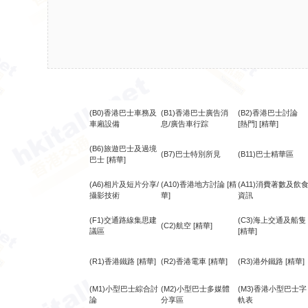
(B0)香港巴士車務及
(B1)香港巴士廣告消
(B2)香港巴士討論
車廂設備
息/廣告車行踪
[熱門]
[精華]
(B6)旅遊巴士及過境
(B7)巴士特別所見
(B11)巴士精華區
巴士
[精華]
(A6)相片及短片分享/
(A10)香港地方討論
[精
(A11)消費著數及飲
攝影技術
華]
資訊
(F1)交通路線集思建
(C3)海上交通及船隻
(C2)航空
[精華]
議區
[精華]
(R1)香港鐵路
[精華]
(R2)香港電車
[精華]
(R3)港外鐵路
[精華]
(M1)小型巴士綜合討
(M2)小型巴士多媒體
(M3)香港小型巴士字
論
分享區
軌表