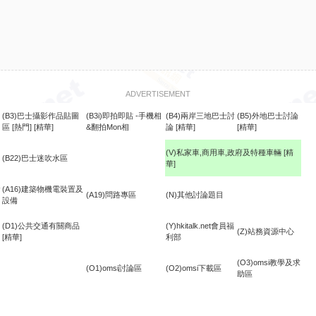
ADVERTISEMENT
(B3)巴士攝影作品貼圖
(B3i)即拍即貼 -手機相
(B4)兩岸三地巴士討
(B5)外地巴士討論
區
[熱門]
[精華]
&翻拍Mon相
論
[精華]
[精華]
(V)私家車,商用車,政府及特種車輛
[精
(B22)巴士迷吹水區
華]
食
(A16)建築物機電裝置及
(A19)問路專區
(N)其他討論題目
設備
(D1)公共交通有關商品
(Y)hkitalk.net會員福
(Z)站務資源中心
[精華]
利部
(O3)omsi教學及求
(O1)omsi討論區
(O2)omsi下載區
助區