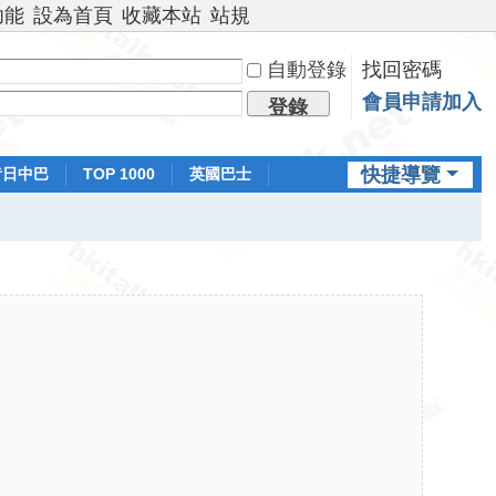
功能
設為首頁
收藏本站
站規
自動登錄
找回密碼
會員申請加入
登錄
快捷導覽
昔日中巴
TOP 1000
英國巴士
排行榜
日本鐵路