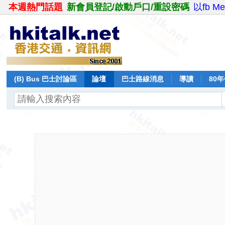
本週熱門話題
新會員登記/啟動戶口/重設密碼
以fb M
(B) Bus 巴士討論區
論壇
巴士路線消息
導讀
80
飛行報告
日誌
保留巴士
分享
記錄