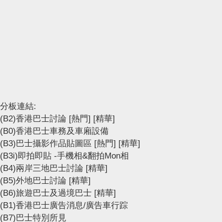
分板連結:
(B2)香港巴士討論
[熱門]
[精華]
(B0)香港巴士車務及車廂設備
(B3)巴士攝影作品貼圖區
[熱門]
[精華]
(B3i)即拍即貼 -手機相&翻拍Mon相
(B4)兩岸三地巴士討論
[精華]
(B5)外地巴士討論
[精華]
(B6)旅遊巴士及過境巴士
[精華]
(B1)香港巴士廣告消息/廣告車行踪
(B7)巴士特別所見