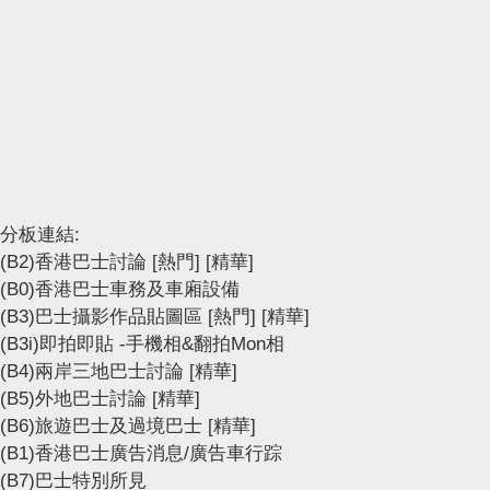
分板連結:
(B2)香港巴士討論
[熱門]
[精華]
(B0)香港巴士車務及車廂設備
(B3)巴士攝影作品貼圖區
[熱門]
[精華]
(B3i)即拍即貼 -手機相&翻拍Mon相
(B4)兩岸三地巴士討論
[精華]
(B5)外地巴士討論
[精華]
(B6)旅遊巴士及過境巴士
[精華]
(B1)香港巴士廣告消息/廣告車行踪
(B7)巴士特別所見