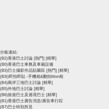
分板連結:
(B2)香港巴士討論
[熱門]
[精華]
(B0)香港巴士車務及車廂設備
(B3)巴士攝影作品貼圖區
[熱門]
[精華]
(B3i)即拍即貼 -手機相&翻拍Mon相
(B4)兩岸三地巴士討論
[精華]
(B5)外地巴士討論
[精華]
(B6)旅遊巴士及過境巴士
[精華]
(B1)香港巴士廣告消息/廣告車行踪
(B7)巴士特別所見