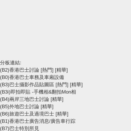
分板連結:
(B2)香港巴士討論
[熱門]
[精華]
(B0)香港巴士車務及車廂設備
(B3)巴士攝影作品貼圖區
[熱門]
[精華]
(B3i)即拍即貼 -手機相&翻拍Mon相
(B4)兩岸三地巴士討論
[精華]
(B5)外地巴士討論
[精華]
(B6)旅遊巴士及過境巴士
[精華]
(B1)香港巴士廣告消息/廣告車行踪
(B7)巴士特別所見