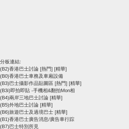
分板連結:
(B2)香港巴士討論
[熱門]
[精華]
(B0)香港巴士車務及車廂設備
(B3)巴士攝影作品貼圖區
[熱門]
[精華]
(B3i)即拍即貼 -手機相&翻拍Mon相
(B4)兩岸三地巴士討論
[精華]
(B5)外地巴士討論
[精華]
(B6)旅遊巴士及過境巴士
[精華]
(B1)香港巴士廣告消息/廣告車行踪
(B7)巴士特別所見