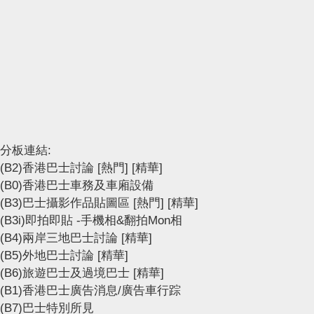
分板連結:
(B2)香港巴士討論
[熱門]
[精華]
(B0)香港巴士車務及車廂設備
(B3)巴士攝影作品貼圖區
[熱門]
[精華]
(B3i)即拍即貼 -手機相&翻拍Mon相
(B4)兩岸三地巴士討論
[精華]
(B5)外地巴士討論
[精華]
(B6)旅遊巴士及過境巴士
[精華]
(B1)香港巴士廣告消息/廣告車行踪
(B7)巴士特別所見