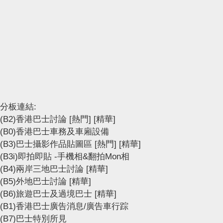
分板連結:
(B2)香港巴士討論
[熱門]
[精華]
(B0)香港巴士車務及車廂設備
(B3)巴士攝影作品貼圖區
[熱門]
[精華]
(B3i)即拍即貼 -手機相&翻拍Mon相
(B4)兩岸三地巴士討論
[精華]
(B5)外地巴士討論
[精華]
(B6)旅遊巴士及過境巴士
[精華]
(B1)香港巴士廣告消息/廣告車行踪
(B7)巴士特別所見