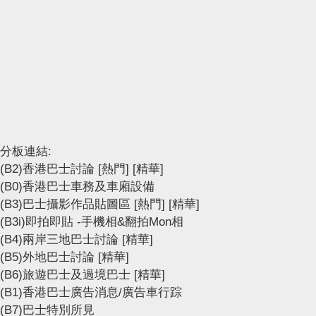
分板連結:
(B2)香港巴士討論
[熱門]
[精華]
(B0)香港巴士車務及車廂設備
(B3)巴士攝影作品貼圖區
[熱門]
[精華]
(B3i)即拍即貼 -手機相&翻拍Mon相
(B4)兩岸三地巴士討論
[精華]
(B5)外地巴士討論
[精華]
(B6)旅遊巴士及過境巴士
[精華]
(B1)香港巴士廣告消息/廣告車行踪
(B7)巴士特別所見