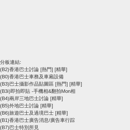
分板連結:
(B2)香港巴士討論
[熱門]
[精華]
(B0)香港巴士車務及車廂設備
(B3)巴士攝影作品貼圖區
[熱門]
[精華]
(B3i)即拍即貼 -手機相&翻拍Mon相
(B4)兩岸三地巴士討論
[精華]
(B5)外地巴士討論
[精華]
(B6)旅遊巴士及過境巴士
[精華]
(B1)香港巴士廣告消息/廣告車行踪
(B7)巴士特別所見