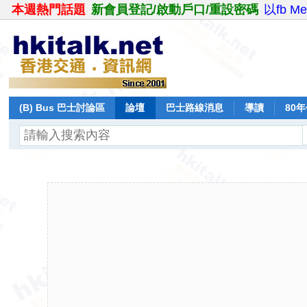
本週熱門話題
新會員登記/啟動戶口/重設密碼
以fb M
(B) Bus 巴士討論區
論壇
巴士路線消息
導讀
80
飛行報告
日誌
保留巴士
分享
記錄