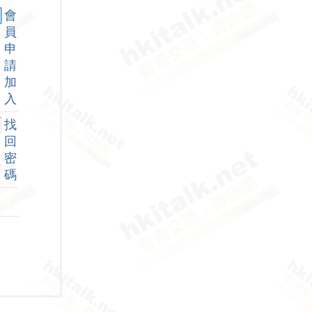
會
員
申
請
加
入
找
回
密
碼