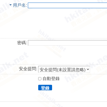
用戶名
密碼:
安全提問:
自動登錄
登錄