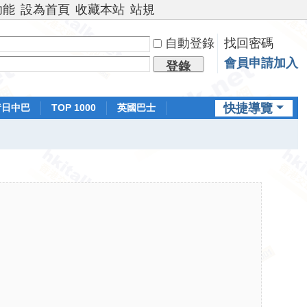
功能
設為首頁
收藏本站
站規
自動登錄
找回密碼
會員申請加入
登錄
快捷導覽
昔日中巴
TOP 1000
英國巴士
排行榜
日本鐵路