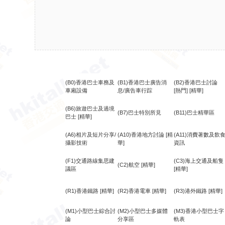
(B0)香港巴士車務及
(B1)香港巴士廣告消
(B2)香港巴士討論
車廂設備
息/廣告車行踪
[熱門]
[精華]
(B6)旅遊巴士及過境
(B7)巴士特別所見
(B11)巴士精華區
巴士
[精華]
(A6)相片及短片分享/
(A10)香港地方討論
[精
(A11)消費著數及飲
攝影技術
華]
資訊
(F1)交通路線集思建
(C3)海上交通及船隻
(C2)航空
[精華]
議區
[精華]
(R1)香港鐵路
[精華]
(R2)香港電車
[精華]
(R3)港外鐵路
[精華]
(M1)小型巴士綜合討
(M2)小型巴士多媒體
(M3)香港小型巴士字
論
分享區
軌表