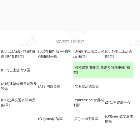
ADVERTISEMENT
(B3)巴士攝影作品貼圖
(B3i)即拍即貼 -手機相
(B4)兩岸三地巴士討
(B5)外地巴士討論
區
[熱門]
[精華]
&翻拍Mon相
論
[精華]
[精華]
(V)私家車,商用車,政府及特種車輛
[精
(B22)巴士迷吹水區
華]
食
(A16)建築物機電裝置及
(A19)問路專區
(N)其他討論題目
設備
(D1)公共交通有關商品
(Y)hkitalk.net會員福
(Z)站務資源中心
[精華]
利部
(O3)omsi教學及求
(O1)omsi討論區
(O2)omsi下載區
助區