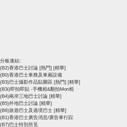
分板連結:
(B2)香港巴士討論
[熱門]
[精華]
(B0)香港巴士車務及車廂設備
(B3)巴士攝影作品貼圖區
[熱門]
[精華]
(B3i)即拍即貼 -手機相&翻拍Mon相
(B4)兩岸三地巴士討論
[精華]
(B5)外地巴士討論
[精華]
(B6)旅遊巴士及過境巴士
[精華]
(B1)香港巴士廣告消息/廣告車行踪
(B7)巴士特別所見