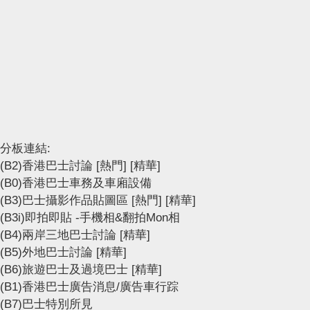
分板連結:
(B2)香港巴士討論
[熱門]
[精華]
(B0)香港巴士車務及車廂設備
(B3)巴士攝影作品貼圖區
[熱門]
[精華]
(B3i)即拍即貼 -手機相&翻拍Mon相
(B4)兩岸三地巴士討論
[精華]
(B5)外地巴士討論
[精華]
(B6)旅遊巴士及過境巴士
[精華]
(B1)香港巴士廣告消息/廣告車行踪
(B7)巴士特別所見