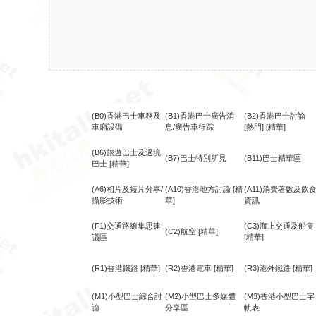
(B0)香港巴士車務及
(B1)香港巴士廣告消
(B2)香港巴士討論
車廂設備
息/廣告車行踪
[熱門]
[精華]
(B6)旅遊巴士及過境
(B7)巴士特別所見
(B11)巴士精華區
巴士
[精華]
(A6)相片及短片分享/
(A10)香港地方討論
[精
(A11)消費著數及飲
攝影技術
華]
資訊
(F1)交通路線集思建
(C3)海上交通及船隻
(C2)航空
[精華]
議區
[精華]
(R1)香港鐵路
[精華]
(R2)香港電車
[精華]
(R3)港外鐵路
[精華]
(M1)小型巴士綜合討
(M2)小型巴士多媒體
(M3)香港小型巴士字
論
分享區
軌表