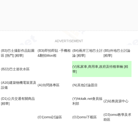
ADVERTISEMENT
(B3)巴士攝影作品貼圖
(B3i)即拍即貼 -手機相
(B4)兩岸三地巴士討
(B5)外地巴士討論
區
[熱門]
[精華]
&翻拍Mon相
論
[精華]
[精華]
(V)私家車,商用車,政府及特種車輛
[精
(B22)巴士迷吹水區
華]
食
(A16)建築物機電裝置及
(A19)問路專區
(N)其他討論題目
設備
(D1)公共交通有關商品
(Y)hkitalk.net會員福
(Z)站務資源中心
[精華]
利部
(O3)omsi教學及求
(O1)omsi討論區
(O2)omsi下載區
助區