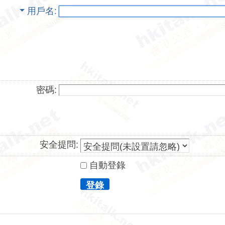
用戶名
密碼:
安全提問:
自動登錄
登錄