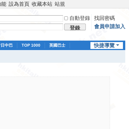
功能
設為首頁
收藏本站
站規
自動登錄
找回密碼
會員申請加入
登錄
快捷導覽
昔日中巴
TOP 1000
英國巴士
排行榜
日本鐵路