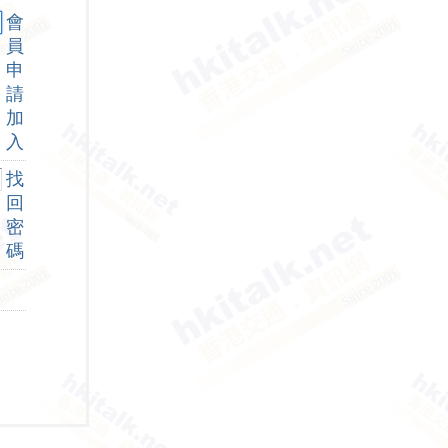
會
員
申
請
加
入
找
回
密
碼