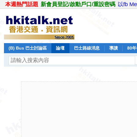
本週熱門話題
新會員登記/啟動戶口/重設密碼
以fb M
(B) Bus 巴士討論區
論壇
巴士路線消息
導讀
80
飛行報告
日誌
保留巴士
分享
記錄