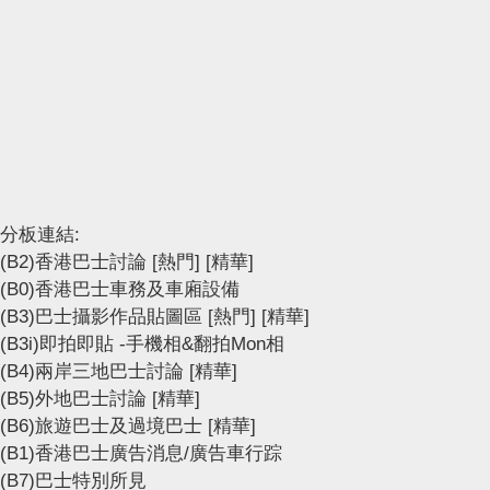
分板連結:
(B2)香港巴士討論
[熱門]
[精華]
(B0)香港巴士車務及車廂設備
(B3)巴士攝影作品貼圖區
[熱門]
[精華]
(B3i)即拍即貼 -手機相&翻拍Mon相
(B4)兩岸三地巴士討論
[精華]
(B5)外地巴士討論
[精華]
(B6)旅遊巴士及過境巴士
[精華]
(B1)香港巴士廣告消息/廣告車行踪
(B7)巴士特別所見