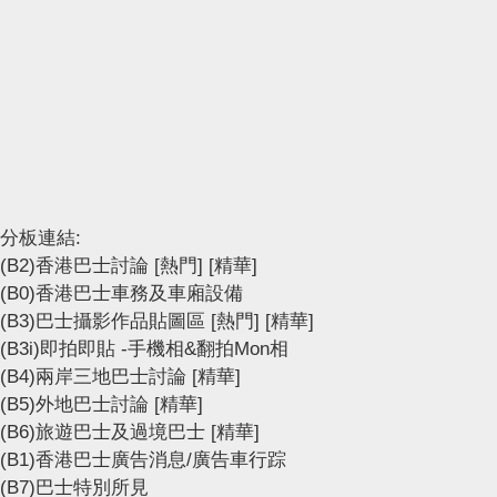
分板連結:
(B2)香港巴士討論
[熱門]
[精華]
(B0)香港巴士車務及車廂設備
(B3)巴士攝影作品貼圖區
[熱門]
[精華]
(B3i)即拍即貼 -手機相&翻拍Mon相
(B4)兩岸三地巴士討論
[精華]
(B5)外地巴士討論
[精華]
(B6)旅遊巴士及過境巴士
[精華]
(B1)香港巴士廣告消息/廣告車行踪
(B7)巴士特別所見