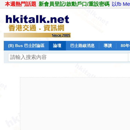
本週熱門話題
新會員登記/啟動戶口/重設密碼
以fb M
(B) Bus 巴士討論區
論壇
巴士路線消息
導讀
80
飛行報告
日誌
保留巴士
分享
記錄