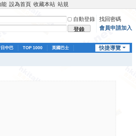
功能
設為首頁
收藏本站
站規
自動登錄
找回密碼
會員申請加入
登錄
快捷導覽
昔日中巴
TOP 1000
英國巴士
排行榜
日本鐵路