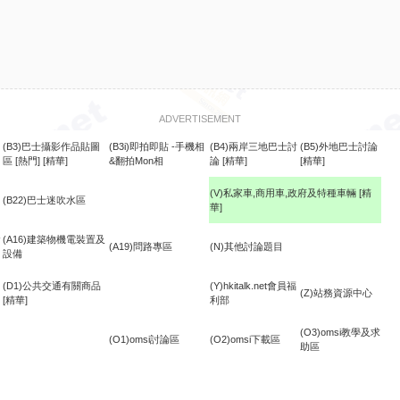
ADVERTISEMENT
(B3)巴士攝影作品貼圖
(B3i)即拍即貼 -手機相
(B4)兩岸三地巴士討
(B5)外地巴士討論
區
[熱門]
[精華]
&翻拍Mon相
論
[精華]
[精華]
(V)私家車,商用車,政府及特種車輛
[精
(B22)巴士迷吹水區
華]
食
(A16)建築物機電裝置及
(A19)問路專區
(N)其他討論題目
設備
(D1)公共交通有關商品
(Y)hkitalk.net會員福
(Z)站務資源中心
[精華]
利部
(O3)omsi教學及求
(O1)omsi討論區
(O2)omsi下載區
助區