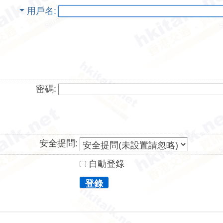
用戶名
密碼:
安全提問:
自動登錄
登錄