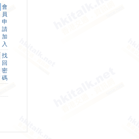
會
員
申
請
加
入
找
回
密
碼