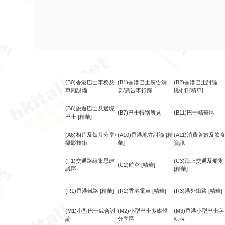
(B0)香港巴士車務及
(B1)香港巴士廣告消
(B2)香港巴士討論
車廂設備
息/廣告車行踪
[熱門]
[精華]
(B6)旅遊巴士及過境
(B7)巴士特別所見
(B11)巴士精華區
巴士
[精華]
(A6)相片及短片分享/
(A10)香港地方討論
[精
(A11)消費著數及飲
攝影技術
華]
資訊
(F1)交通路線集思建
(C3)海上交通及船隻
(C2)航空
[精華]
議區
[精華]
(R1)香港鐵路
[精華]
(R2)香港電車
[精華]
(R3)港外鐵路
[精華]
(M1)小型巴士綜合討
(M2)小型巴士多媒體
(M3)香港小型巴士字
論
分享區
軌表