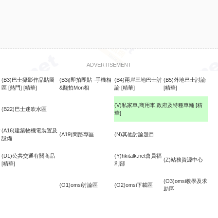
ADVERTISEMENT
(B3)巴士攝影作品貼圖
(B3i)即拍即貼 -手機相
(B4)兩岸三地巴士討
(B5)外地巴士討論
區
[熱門]
[精華]
&翻拍Mon相
論
[精華]
[精華]
(V)私家車,商用車,政府及特種車輛
[精
(B22)巴士迷吹水區
華]
食
(A16)建築物機電裝置及
(A19)問路專區
(N)其他討論題目
設備
(D1)公共交通有關商品
(Y)hkitalk.net會員福
(Z)站務資源中心
[精華]
利部
(O3)omsi教學及求
(O1)omsi討論區
(O2)omsi下載區
助區