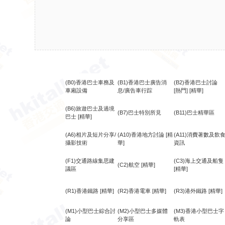
(B0)香港巴士車務及
(B1)香港巴士廣告消
(B2)香港巴士討論
車廂設備
息/廣告車行踪
[熱門]
[精華]
(B6)旅遊巴士及過境
(B7)巴士特別所見
(B11)巴士精華區
巴士
[精華]
(A6)相片及短片分享/
(A10)香港地方討論
[精
(A11)消費著數及飲
攝影技術
華]
資訊
(F1)交通路線集思建
(C3)海上交通及船隻
(C2)航空
[精華]
議區
[精華]
(R1)香港鐵路
[精華]
(R2)香港電車
[精華]
(R3)港外鐵路
[精華]
(M1)小型巴士綜合討
(M2)小型巴士多媒體
(M3)香港小型巴士字
論
分享區
軌表