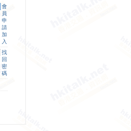
會
員
申
請
加
入
找
回
密
碼