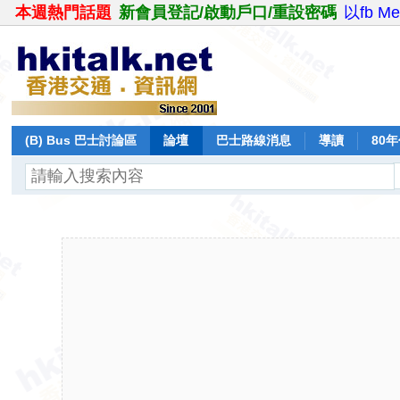
本週熱門話題
新會員登記/啟動戶口/重設密碼
以fb M
(B) Bus 巴士討論區
論壇
巴士路線消息
導讀
80
飛行報告
日誌
保留巴士
分享
記錄