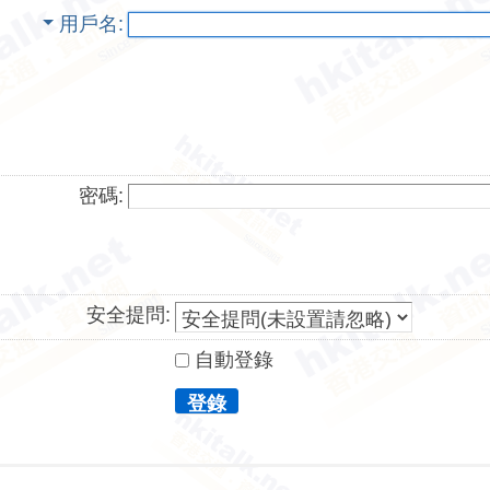
用戶名
密碼:
安全提問:
自動登錄
登錄