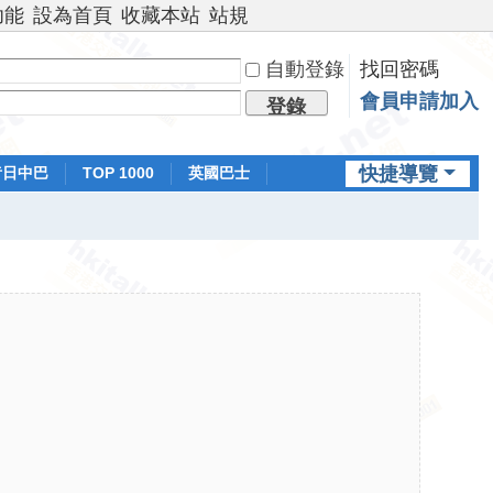
功能
設為首頁
收藏本站
站規
自動登錄
找回密碼
會員申請加入
登錄
快捷導覽
昔日中巴
TOP 1000
英國巴士
排行榜
日本鐵路