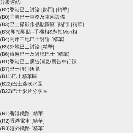
分板連結:
(B2)香港巴士討論
[熱門]
[精華]
(B0)香港巴士車務及車廂設備
(B3)巴士攝影作品貼圖區
[熱門]
[精華]
(B3i)即拍即貼 -手機相&翻拍Mon相
(B4)兩岸三地巴士討論
[精華]
(B5)外地巴士討論
[精華]
(B6)旅遊巴士及過境巴士
[精華]
(B1)香港巴士廣告消息/廣告車行踪
(B7)巴士特別所見
(B11)巴士精華區
(B22)巴士迷吹水區
(B23)巴士影片分享區
(R1)香港鐵路
[精華]
(R2)香港電車
[精華]
(R3)港外鐵路
[精華]