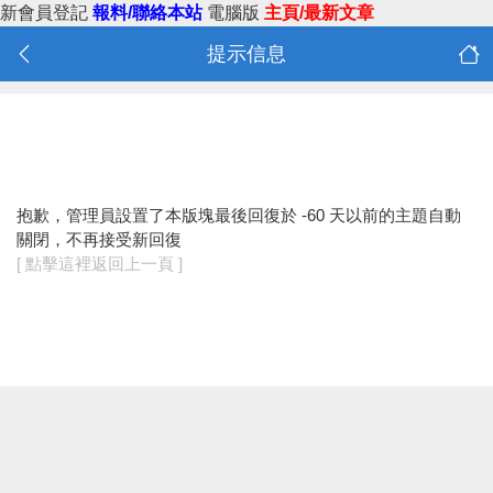
新會員登記
報料/聯絡本站
電腦版
主頁/最新文章
提示信息
抱歉，管理員設置了本版塊最後回復於 -60 天以前的主題自動
關閉，不再接受新回復
[ 點擊這裡返回上一頁 ]