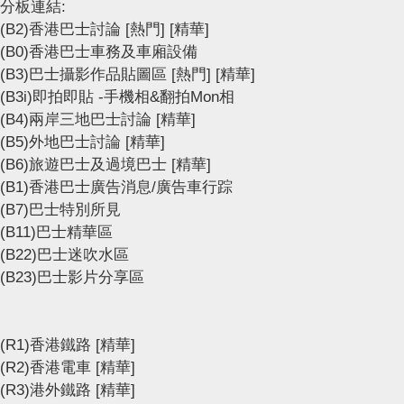
分板連結:
(B2)香港巴士討論
[熱門]
[精華]
(B0)香港巴士車務及車廂設備
(B3)巴士攝影作品貼圖區
[熱門]
[精華]
(B3i)即拍即貼 -手機相&翻拍Mon相
(B4)兩岸三地巴士討論
[精華]
(B5)外地巴士討論
[精華]
(B6)旅遊巴士及過境巴士
[精華]
(B1)香港巴士廣告消息/廣告車行踪
(B7)巴士特別所見
(B11)巴士精華區
(B22)巴士迷吹水區
(B23)巴士影片分享區
(R1)香港鐵路
[精華]
(R2)香港電車
[精華]
(R3)港外鐵路
[精華]