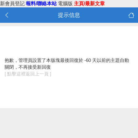
新會員登記
報料/聯絡本站
電腦版
主頁/最新文章
提示信息
抱歉，管理員設置了本版塊最後回復於 -60 天以前的主題自動
關閉，不再接受新回復
[ 點擊這裡返回上一頁 ]