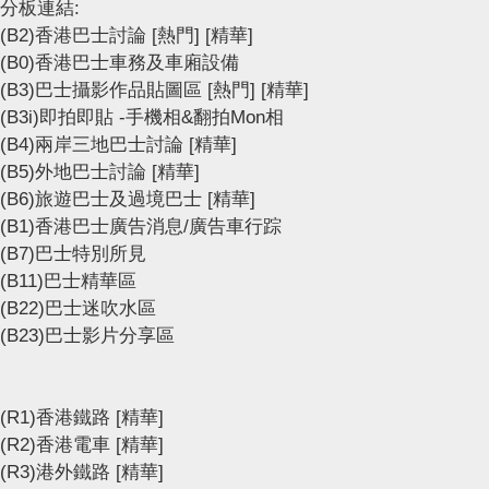
分板連結:
(B2)香港巴士討論
[熱門]
[精華]
(B0)香港巴士車務及車廂設備
(B3)巴士攝影作品貼圖區
[熱門]
[精華]
(B3i)即拍即貼 -手機相&翻拍Mon相
(B4)兩岸三地巴士討論
[精華]
(B5)外地巴士討論
[精華]
(B6)旅遊巴士及過境巴士
[精華]
(B1)香港巴士廣告消息/廣告車行踪
(B7)巴士特別所見
(B11)巴士精華區
(B22)巴士迷吹水區
(B23)巴士影片分享區
(R1)香港鐵路
[精華]
(R2)香港電車
[精華]
(R3)港外鐵路
[精華]