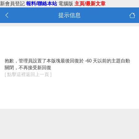
新會員登記
報料/聯絡本站
電腦版
主頁/最新文章
提示信息
抱歉，管理員設置了本版塊最後回復於 -60 天以前的主題自動
關閉，不再接受新回復
[ 點擊這裡返回上一頁 ]