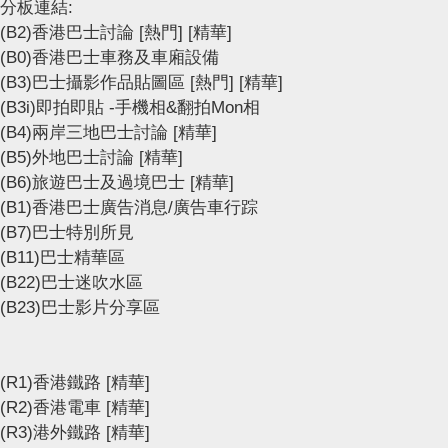
分板連結:
(B2)香港巴士討論
[熱門]
[精華]
(B0)香港巴士車務及車廂設備
(B3)巴士攝影作品貼圖區
[熱門]
[精華]
(B3i)即拍即貼 -手機相&翻拍Mon相
(B4)兩岸三地巴士討論
[精華]
(B5)外地巴士討論
[精華]
(B6)旅遊巴士及過境巴士
[精華]
(B1)香港巴士廣告消息/廣告車行踪
(B7)巴士特別所見
(B11)巴士精華區
(B22)巴士迷吹水區
(B23)巴士影片分享區
(R1)香港鐵路
[精華]
(R2)香港電車
[精華]
(R3)港外鐵路
[精華]