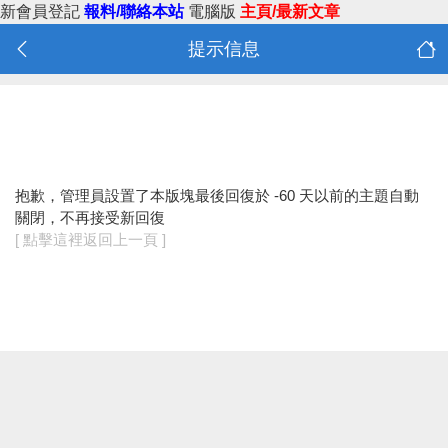
新會員登記
報料/聯絡本站
電腦版
主頁/最新文章
提示信息
抱歉，管理員設置了本版塊最後回復於 -60 天以前的主題自動
關閉，不再接受新回復
[ 點擊這裡返回上一頁 ]