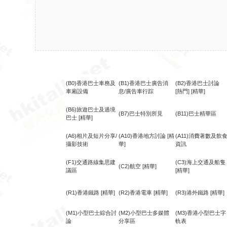
(B0)香港巴士車務及
(B1)香港巴士廣告消
(B2)香港巴士討論
車廂設備
息/廣告車行踪
[熱門]
[精華]
(B6)旅遊巴士及過境
(B7)巴士特別所見
(B11)巴士精華區
巴士
[精華]
(A6)相片及短片分享/
(A10)香港地方討論
[精
(A11)消費著數及飲
攝影技術
華]
資訊
(F1)交通路線集思建
(C3)海上交通及船隻
(C2)航空
[精華]
議區
[精華]
(R1)香港鐵路
[精華]
(R2)香港電車
[精華]
(R3)港外鐵路
[精華]
(M1)小型巴士綜合討
(M2)小型巴士多媒體
(M3)香港小型巴士字
論
分享區
軌表