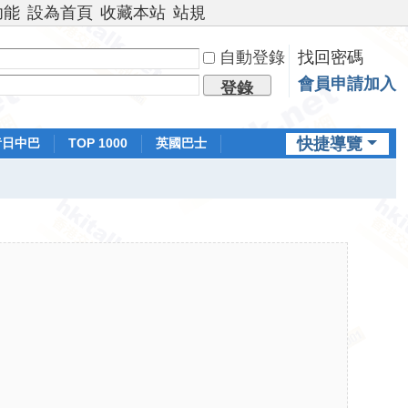
功能
設為首頁
收藏本站
站規
自動登錄
找回密碼
會員申請加入
登錄
快捷導覽
昔日中巴
TOP 1000
英國巴士
排行榜
日本鐵路