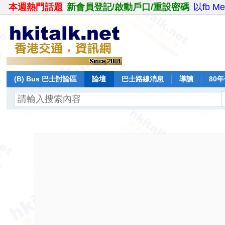
本週熱門話題
新會員登記/啟動戶口/重設密碼
以fb M
(B) Bus 巴士討論區
論壇
巴士路線消息
導讀
80
飛行報告
日誌
保留巴士
分享
記錄