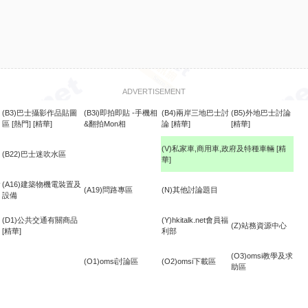
ADVERTISEMENT
(B3)巴士攝影作品貼圖
(B3i)即拍即貼 -手機相
(B4)兩岸三地巴士討
(B5)外地巴士討論
區
[熱門]
[精華]
&翻拍Mon相
論
[精華]
[精華]
(V)私家車,商用車,政府及特種車輛
[精
(B22)巴士迷吹水區
華]
食
(A16)建築物機電裝置及
(A19)問路專區
(N)其他討論題目
設備
(D1)公共交通有關商品
(Y)hkitalk.net會員福
(Z)站務資源中心
[精華]
利部
(O3)omsi教學及求
(O1)omsi討論區
(O2)omsi下載區
助區