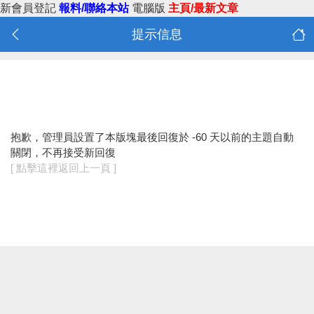
新會員登記
報料/聯絡本站
電腦版
主頁/最新文章
提示信息
抱歉，管理員設置了本版塊最後回復於 -60 天以前的主題自動
關閉，不再接受新回復
[ 點擊這裡返回上一頁 ]