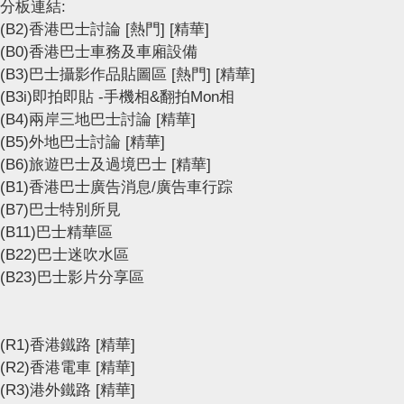
分板連結:
(B2)香港巴士討論
[熱門]
[精華]
(B0)香港巴士車務及車廂設備
(B3)巴士攝影作品貼圖區
[熱門]
[精華]
(B3i)即拍即貼 -手機相&翻拍Mon相
(B4)兩岸三地巴士討論
[精華]
(B5)外地巴士討論
[精華]
(B6)旅遊巴士及過境巴士
[精華]
(B1)香港巴士廣告消息/廣告車行踪
(B7)巴士特別所見
(B11)巴士精華區
(B22)巴士迷吹水區
(B23)巴士影片分享區
(R1)香港鐵路
[精華]
(R2)香港電車
[精華]
(R3)港外鐵路
[精華]