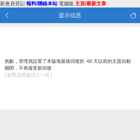
新會員登記
報料/聯絡本站
電腦版
主頁/最新文章
提示信息
抱歉，管理員設置了本版塊最後回復於 -60 天以前的主題自動
關閉，不再接受新回復
[ 點擊這裡返回上一頁 ]