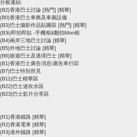
分板連結:
(B2)香港巴士討論
[熱門]
[精華]
(B0)香港巴士車務及車廂設備
(B3)巴士攝影作品貼圖區
[熱門]
[精華]
(B3i)即拍即貼 -手機相&翻拍Mon相
(B4)兩岸三地巴士討論
[精華]
(B5)外地巴士討論
[精華]
(B6)旅遊巴士及過境巴士
[精華]
(B1)香港巴士廣告消息/廣告車行踪
(B7)巴士特別所見
(B11)巴士精華區
(B22)巴士迷吹水區
(B23)巴士影片分享區
(R1)香港鐵路
[精華]
(R2)香港電車
[精華]
(R3)港外鐵路
[精華]