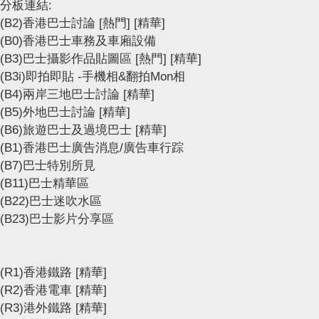
分板連結:
(B2)香港巴士討論
[熱門]
[精華]
(B0)香港巴士車務及車廂設備
(B3)巴士攝影作品貼圖區
[熱門]
[精華]
(B3i)即拍即貼 -手機相&翻拍Mon相
(B4)兩岸三地巴士討論
[精華]
(B5)外地巴士討論
[精華]
(B6)旅遊巴士及過境巴士
[精華]
(B1)香港巴士廣告消息/廣告車行踪
(B7)巴士特別所見
(B11)巴士精華區
(B22)巴士迷吹水區
(B23)巴士影片分享區
(R1)香港鐵路
[精華]
(R2)香港電車
[精華]
(R3)港外鐵路
[精華]