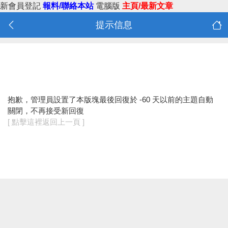
新會員登記
報料/聯絡本站
電腦版
主頁/最新文章
提示信息
抱歉，管理員設置了本版塊最後回復於 -60 天以前的主題自動
關閉，不再接受新回復
[ 點擊這裡返回上一頁 ]