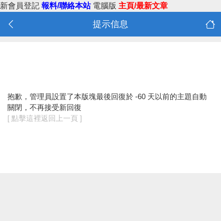
新會員登記
報料/聯絡本站
電腦版
主頁/最新文章
提示信息
抱歉，管理員設置了本版塊最後回復於 -60 天以前的主題自動
關閉，不再接受新回復
[ 點擊這裡返回上一頁 ]