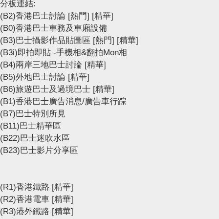
分板連結:
(B2)香港巴士討論
[熱門]
[精華]
(B0)香港巴士車務及車廂設備
(B3)巴士攝影作品貼圖區
[熱門]
[精華]
(B3i)即拍即貼 -手機相&翻拍Mon相
(B4)兩岸三地巴士討論
[精華]
(B5)外地巴士討論
[精華]
(B6)旅遊巴士及過境巴士
[精華]
(B1)香港巴士廣告消息/廣告車行踪
(B7)巴士特別所見
(B11)巴士精華區
(B22)巴士迷吹水區
(B23)巴士影片分享區
(R1)香港鐵路
[精華]
(R2)香港電車
[精華]
(R3)港外鐵路
[精華]