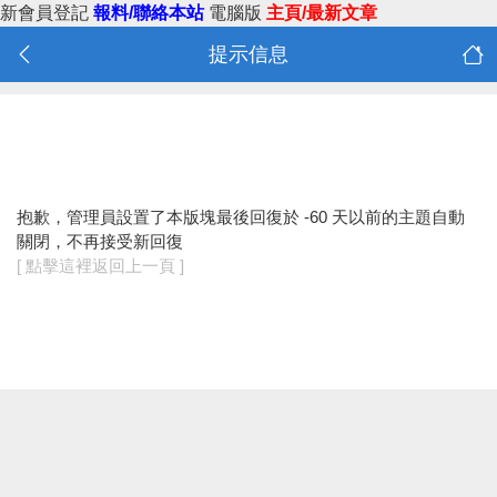
新會員登記
報料/聯絡本站
電腦版
主頁/最新文章
提示信息
抱歉，管理員設置了本版塊最後回復於 -60 天以前的主題自動
關閉，不再接受新回復
[ 點擊這裡返回上一頁 ]