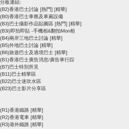
分板連結:
(B2)香港巴士討論
[熱門]
[精華]
(B0)香港巴士車務及車廂設備
(B3)巴士攝影作品貼圖區
[熱門]
[精華]
(B3i)即拍即貼 -手機相&翻拍Mon相
(B4)兩岸三地巴士討論
[精華]
(B5)外地巴士討論
[精華]
(B6)旅遊巴士及過境巴士
[精華]
(B1)香港巴士廣告消息/廣告車行踪
(B7)巴士特別所見
(B11)巴士精華區
(B22)巴士迷吹水區
(B23)巴士影片分享區
(R1)香港鐵路
[精華]
(R2)香港電車
[精華]
(R3)港外鐵路
[精華]