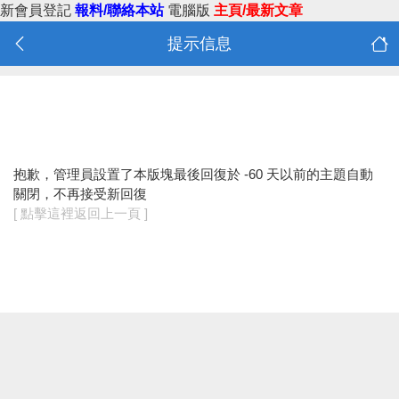
新會員登記
報料/聯絡本站
電腦版
主頁/最新文章
提示信息
抱歉，管理員設置了本版塊最後回復於 -60 天以前的主題自動
關閉，不再接受新回復
[ 點擊這裡返回上一頁 ]