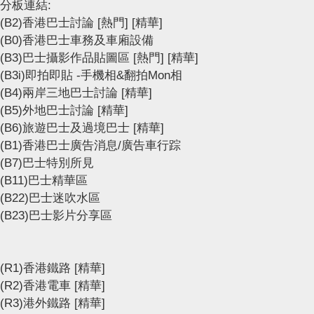
分板連結:
(B2)香港巴士討論
[熱門]
[精華]
(B0)香港巴士車務及車廂設備
(B3)巴士攝影作品貼圖區
[熱門]
[精華]
(B3i)即拍即貼 -手機相&翻拍Mon相
(B4)兩岸三地巴士討論
[精華]
(B5)外地巴士討論
[精華]
(B6)旅遊巴士及過境巴士
[精華]
(B1)香港巴士廣告消息/廣告車行踪
(B7)巴士特別所見
(B11)巴士精華區
(B22)巴士迷吹水區
(B23)巴士影片分享區
(R1)香港鐵路
[精華]
(R2)香港電車
[精華]
(R3)港外鐵路
[精華]