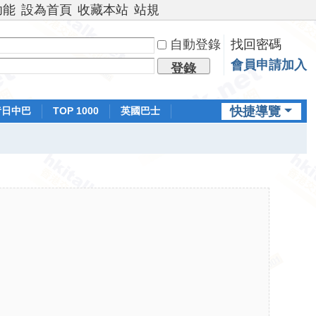
功能
設為首頁
收藏本站
站規
自動登錄
找回密碼
會員申請加入
登錄
快捷導覽
昔日中巴
TOP 1000
英國巴士
排行榜
日本鐵路