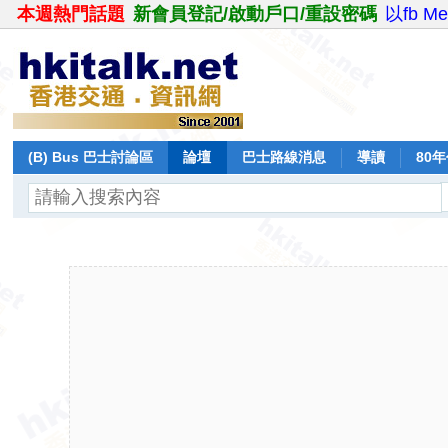
本週熱門話題
新會員登記/啟動戶口/重設密碼
以fb M
(B) Bus 巴士討論區
論壇
巴士路線消息
導讀
80
飛行報告
日誌
保留巴士
分享
記錄