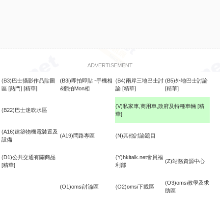
ADVERTISEMENT
(B3)巴士攝影作品貼圖
(B3i)即拍即貼 -手機相
(B4)兩岸三地巴士討
(B5)外地巴士討論
區
[熱門]
[精華]
&翻拍Mon相
論
[精華]
[精華]
(V)私家車,商用車,政府及特種車輛
[精
(B22)巴士迷吹水區
華]
食
(A16)建築物機電裝置及
(A19)問路專區
(N)其他討論題目
設備
(D1)公共交通有關商品
(Y)hkitalk.net會員福
(Z)站務資源中心
[精華]
利部
(O3)omsi教學及求
(O1)omsi討論區
(O2)omsi下載區
助區