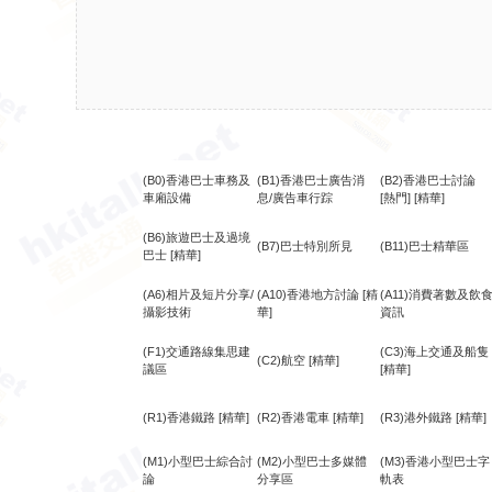
(B0)香港巴士車務及
(B1)香港巴士廣告消
(B2)香港巴士討論
車廂設備
息/廣告車行踪
[熱門]
[精華]
(B6)旅遊巴士及過境
(B7)巴士特別所見
(B11)巴士精華區
巴士
[精華]
(A6)相片及短片分享/
(A10)香港地方討論
[精
(A11)消費著數及飲
攝影技術
華]
資訊
(F1)交通路線集思建
(C3)海上交通及船隻
(C2)航空
[精華]
議區
[精華]
(R1)香港鐵路
[精華]
(R2)香港電車
[精華]
(R3)港外鐵路
[精華]
(M1)小型巴士綜合討
(M2)小型巴士多媒體
(M3)香港小型巴士字
論
分享區
軌表