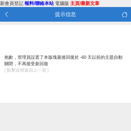
新會員登記
報料/聯絡本站
電腦版
主頁/最新文章
提示信息
抱歉，管理員設置了本版塊最後回復於 -60 天以前的主題自動
關閉，不再接受新回復
[ 點擊這裡返回上一頁 ]