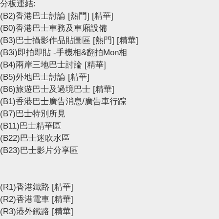
分板連結:
(B2)香港巴士討論
[熱門]
[精華]
(B0)香港巴士車務及車廂設備
(B3)巴士攝影作品貼圖區
[熱門]
[精華]
(B3i)即拍即貼 -手機相&翻拍Mon相
(B4)兩岸三地巴士討論
[精華]
(B5)外地巴士討論
[精華]
(B6)旅遊巴士及過境巴士
[精華]
(B1)香港巴士廣告消息/廣告車行踪
(B7)巴士特別所見
(B11)巴士精華區
(B22)巴士迷吹水區
(B23)巴士影片分享區
(R1)香港鐵路
[精華]
(R2)香港電車
[精華]
(R3)港外鐵路
[精華]